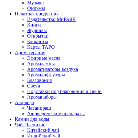
Музыка
Фильмы
Печатная продукция
Издательство МиРАйЯ
Книги
Журналы
Открытки
Блокноты
Карты ТАРО
Ароматерапия
Эфирные масла
Аромалампы
Ароматизаторы воздуха
Аромадиффузоры
Благовония
Свечи
Подставки под благовония и свечи
Ароманаборы
Аюрведа
Чаванпраш
Аюрведические препараты
Камни для воды
Чай. Чаепитие
Китайский чай
Индийский чай