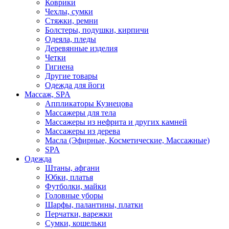
Коврики
Чехлы, сумки
Стяжки, ремни
Болстеры, подушки, кирпичи
Одеяла, пледы
Деревянные изделия
Четки
Гигиена
Другие товары
Одежда для йоги
Массаж, SPA
Аппликаторы Кузнецова
Массажеры для тела
Массажеры из нефрита и других камней
Массажеры из дерева
Масла (Эфирные, Косметические, Массажные)
SPA
Одежда
Штаны, афгани
Юбки, платья
Футболки, майки
Головные уборы
Шарфы, палантины, платки
Перчатки, варежки
Сумки, кошельки