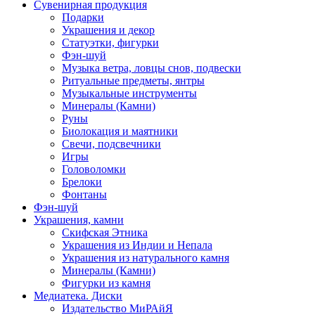
Сувенирная продукция
Подарки
Украшения и декор
Статуэтки, фигурки
Фэн-шуй
Музыка ветра, ловцы снов, подвески
Ритуальные предметы, янтры
Музыкальные инструменты
Минералы (Камни)
Руны
Биолокация и маятники
Свечи, подсвечники
Игры
Головоломки
Брелоки
Фонтаны
Фэн-шуй
Украшения, камни
Скифская Этника
Украшения из Индии и Непала
Украшения из натурального камня
Минералы (Камни)
Фигурки из камня
Медиатека. Диски
Издательство МиРАйЯ