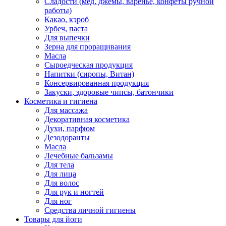
Сладости (мед, джемы, варенье, конфеты ручной
работы)
Какао, кэроб
Урбеч, паста
Для выпечки
Зерна для проращивания
Масла
Сыроедческая продукция
Напитки (сиропы, Витан)
Консервированная продукция
Закуски, здоровые чипсы, батончики
Косметика и гигиена
Для массажа
Декоративная косметика
Духи, парфюм
Дезодоранты
Масла
Лечебные бальзамы
Для тела
Для лица
Для волос
Для рук и ногтей
Для ног
Средства личной гигиены
Товары для йоги