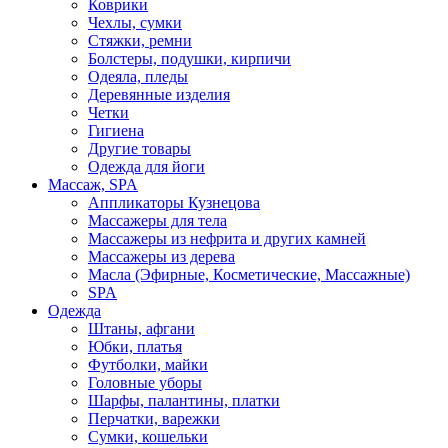
Коврики
Чехлы, сумки
Стяжки, ремни
Болстеры, подушки, кирпичи
Одеяла, пледы
Деревянные изделия
Четки
Гигиена
Другие товары
Одежда для йоги
Массаж, SPA
Аппликаторы Кузнецова
Массажеры для тела
Массажеры из нефрита и других камней
Массажеры из дерева
Масла (Эфирные, Косметические, Массажные)
SPA
Одежда
Штаны, афгани
Юбки, платья
Футболки, майки
Головные уборы
Шарфы, палантины, платки
Перчатки, варежки
Сумки, кошельки