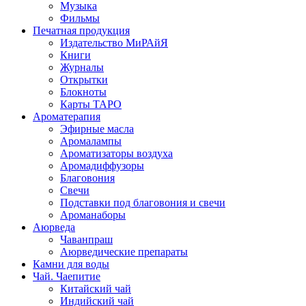
Музыка
Фильмы
Печатная продукция
Издательство МиРАйЯ
Книги
Журналы
Открытки
Блокноты
Карты ТАРО
Ароматерапия
Эфирные масла
Аромалампы
Ароматизаторы воздуха
Аромадиффузоры
Благовония
Свечи
Подставки под благовония и свечи
Ароманаборы
Аюрведа
Чаванпраш
Аюрведические препараты
Камни для воды
Чай. Чаепитие
Китайский чай
Индийский чай