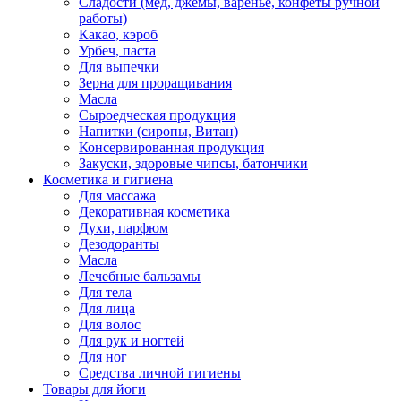
Сладости (мед, джемы, варенье, конфеты ручной
работы)
Какао, кэроб
Урбеч, паста
Для выпечки
Зерна для проращивания
Масла
Сыроедческая продукция
Напитки (сиропы, Витан)
Консервированная продукция
Закуски, здоровые чипсы, батончики
Косметика и гигиена
Для массажа
Декоративная косметика
Духи, парфюм
Дезодоранты
Масла
Лечебные бальзамы
Для тела
Для лица
Для волос
Для рук и ногтей
Для ног
Средства личной гигиены
Товары для йоги