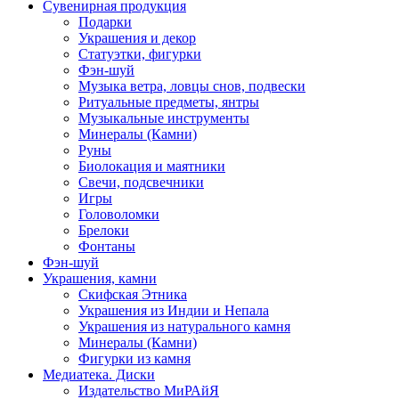
Сувенирная продукция
Подарки
Украшения и декор
Статуэтки, фигурки
Фэн-шуй
Музыка ветра, ловцы снов, подвески
Ритуальные предметы, янтры
Музыкальные инструменты
Минералы (Камни)
Руны
Биолокация и маятники
Свечи, подсвечники
Игры
Головоломки
Брелоки
Фонтаны
Фэн-шуй
Украшения, камни
Скифская Этника
Украшения из Индии и Непала
Украшения из натурального камня
Минералы (Камни)
Фигурки из камня
Медиатека. Диски
Издательство МиРАйЯ