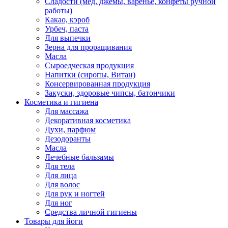
Сладости (мед, джемы, варенье, конфеты ручной
работы)
Какао, кэроб
Урбеч, паста
Для выпечки
Зерна для проращивания
Масла
Сыроедческая продукция
Напитки (сиропы, Витан)
Консервированная продукция
Закуски, здоровые чипсы, батончики
Косметика и гигиена
Для массажа
Декоративная косметика
Духи, парфюм
Дезодоранты
Масла
Лечебные бальзамы
Для тела
Для лица
Для волос
Для рук и ногтей
Для ног
Средства личной гигиены
Товары для йоги