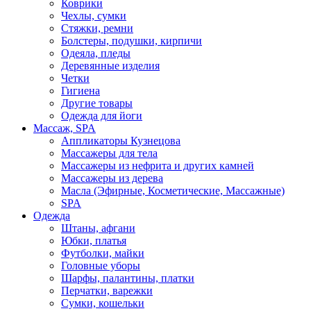
Коврики
Чехлы, сумки
Стяжки, ремни
Болстеры, подушки, кирпичи
Одеяла, пледы
Деревянные изделия
Четки
Гигиена
Другие товары
Одежда для йоги
Массаж, SPA
Аппликаторы Кузнецова
Массажеры для тела
Массажеры из нефрита и других камней
Массажеры из дерева
Масла (Эфирные, Косметические, Массажные)
SPA
Одежда
Штаны, афгани
Юбки, платья
Футболки, майки
Головные уборы
Шарфы, палантины, платки
Перчатки, варежки
Сумки, кошельки