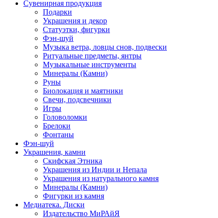
Сувенирная продукция
Подарки
Украшения и декор
Статуэтки, фигурки
Фэн-шуй
Музыка ветра, ловцы снов, подвески
Ритуальные предметы, янтры
Музыкальные инструменты
Минералы (Камни)
Руны
Биолокация и маятники
Свечи, подсвечники
Игры
Головоломки
Брелоки
Фонтаны
Фэн-шуй
Украшения, камни
Скифская Этника
Украшения из Индии и Непала
Украшения из натурального камня
Минералы (Камни)
Фигурки из камня
Медиатека. Диски
Издательство МиРАйЯ