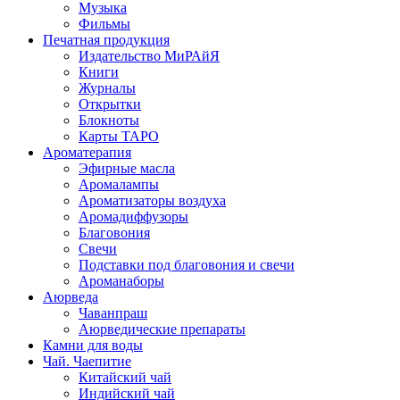
Музыка
Фильмы
Печатная продукция
Издательство МиРАйЯ
Книги
Журналы
Открытки
Блокноты
Карты ТАРО
Ароматерапия
Эфирные масла
Аромалампы
Ароматизаторы воздуха
Аромадиффузоры
Благовония
Свечи
Подставки под благовония и свечи
Ароманаборы
Аюрведа
Чаванпраш
Аюрведические препараты
Камни для воды
Чай. Чаепитие
Китайский чай
Индийский чай