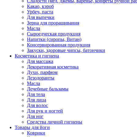
Сладости (мед, джемы, варенье, конфеты ручной ра
Какао, кэроб
Урбеч, паста
Для выпечки
Зерна для проращивания
Масла
Сыроедческая продукция
Напитки (сиропы, Витан)
Консервированная продукция
Закуски, здоровые чипсы, батончики
Косметика и гигиена
Для массажа
Декоративная косметика
Духи, парфюм
Дезодоранты
Масла
Лечебные бальзамы
Для тела
Для лица
Для волос
Для рук и ногтей
Для ног
Средства личной гигиены
Товары для йоги
Коврики