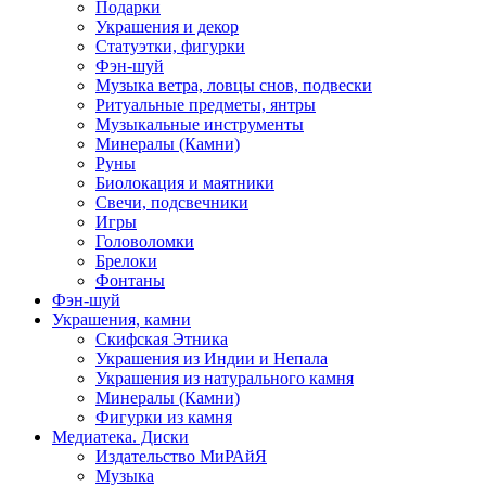
Подарки
Украшения и декор
Статуэтки, фигурки
Фэн-шуй
Музыка ветра, ловцы снов, подвески
Ритуальные предметы, янтры
Музыкальные инструменты
Минералы (Камни)
Руны
Биолокация и маятники
Свечи, подсвечники
Игры
Головоломки
Брелоки
Фонтаны
Фэн-шуй
Украшения, камни
Скифская Этника
Украшения из Индии и Непала
Украшения из натурального камня
Минералы (Камни)
Фигурки из камня
Медиатека. Диски
Издательство МиРАйЯ
Музыка