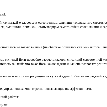
тий.
й как наукой о здоровье и естественном развитии человека, кто стремит
мом, эмоциями, психикой, стать творцом самого себя и своей жизни и г
бновилось не только внешне (на обложке появилась священная гора Кайл
осемь ступеней йоги подробно рассматриваются с позиций современной жиз
ность занятий: что такое йога, какие задачи и как она позволяет решить,
манием и психосаморегуляции из курса Андрея Лобанова по раджа-йоге
гих упражнениях, многократно повышающие их эффективность;
ской работы;
циал;