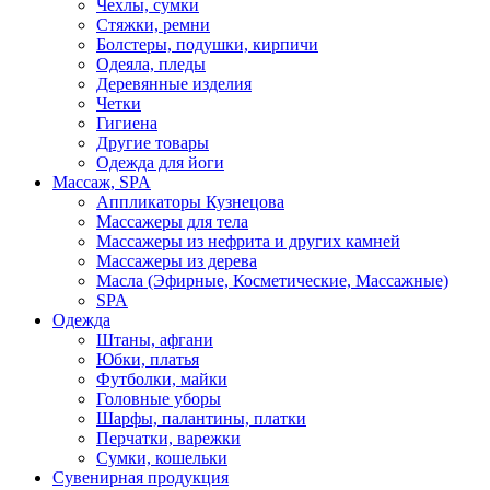
Чехлы, сумки
Стяжки, ремни
Болстеры, подушки, кирпичи
Одеяла, пледы
Деревянные изделия
Четки
Гигиена
Другие товары
Одежда для йоги
Массаж, SPA
Аппликаторы Кузнецова
Массажеры для тела
Массажеры из нефрита и других камней
Массажеры из дерева
Масла (Эфирные, Косметические, Массажные)
SPA
Одежда
Штаны, афгани
Юбки, платья
Футболки, майки
Головные уборы
Шарфы, палантины, платки
Перчатки, варежки
Сумки, кошельки
Сувенирная продукция