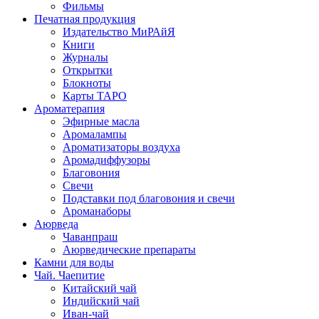
Фильмы
Печатная продукция
Издательство МиРАйЯ
Книги
Журналы
Открытки
Блокноты
Карты ТАРО
Ароматерапия
Эфирные масла
Аромалампы
Ароматизаторы воздуха
Аромадиффузоры
Благовония
Свечи
Подставки под благовония и свечи
Ароманаборы
Аюрведа
Чаванпраш
Аюрведические препараты
Камни для воды
Чай. Чаепитие
Китайский чай
Индийский чай
Иван-чай