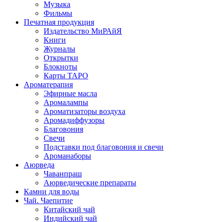
Музыка
Фильмы
Печатная продукция
Издательство МиРАйЯ
Книги
Журналы
Открытки
Блокноты
Карты ТАРО
Ароматерапия
Эфирные масла
Аромалампы
Ароматизаторы воздуха
Аромадиффузоры
Благовония
Свечи
Подставки под благовония и свечи
Ароманаборы
Аюрведа
Чаванпраш
Аюрведические препараты
Камни для воды
Чай. Чаепитие
Китайский чай
Индийский чай