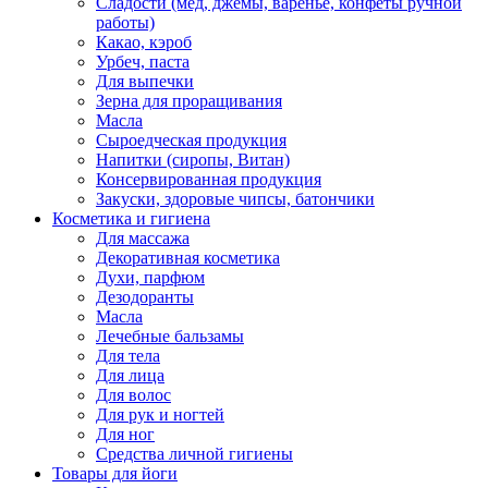
Сладости (мед, джемы, варенье, конфеты ручной
работы)
Какао, кэроб
Урбеч, паста
Для выпечки
Зерна для проращивания
Масла
Сыроедческая продукция
Напитки (сиропы, Витан)
Консервированная продукция
Закуски, здоровые чипсы, батончики
Косметика и гигиена
Для массажа
Декоративная косметика
Духи, парфюм
Дезодоранты
Масла
Лечебные бальзамы
Для тела
Для лица
Для волос
Для рук и ногтей
Для ног
Средства личной гигиены
Товары для йоги