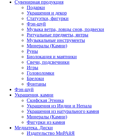
Сувенирная продукция
Подарки
Украшения и декор
Статуэтки, фигурки
Фэн-шуй
Музыка ветра, ловцы снов, подвески
Ритуальные предметы, янтры
Музыкальные инструменты
Минералы (Камни)
Руны
Биолокация и маятники
Свечи, подсвечники
Игры
Головоломки
Брелоки
Фонтаны
Фэн-шуй
Украшения, камни
Скифская Этника
Украшения из Индии и Непала
Украшения из натурального камня
Минералы (Камни)
Фигурки из камня
Медиатека. Диски
Издательство МиРАйЯ