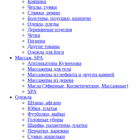
Коврики
Чехлы, сумки
Стяжки, ремни
Болстеры, подушки, кирпичи
Одеяла, пледы
Деревянные изделия
Четки
Гигиена
Другие товары
Одежда для йоги
Массаж, SPA
Аппликаторы Кузнецова
Массажеры для тела
Массажеры из нефрита и других камней
Массажеры из дерева
Масла (Эфирные, Косметические, Массажные)
SPA
Одежда
Штаны, афгани
Юбки, платья
Футболки, майки
Головные уборы
Шарфы, палантины, платки
Перчатки, варежки
Сумки, кошельки