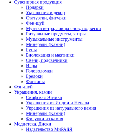
Сувенирная продукция
Подарки
Украшения и декор
Статуэтки, фигурки
Фэн-шуй
Музыка ветра, ловцы снов, подвески
Ритуальные предметы, янтры
Музыкальные инструменты
Минералы (Камни)
Руны
Биолокация и маятники
Свечи, подсвечники
Игры
Головоломки
Брелоки
Фонтаны
Фэн-шуй
Украшения, камни
Скифская Этника
Украшения из Индии и Непала
Украшения из натурального камня
Минералы (Камни)
Фигурки из камня
Медиатека. Диски
Издательство МиРАйЯ