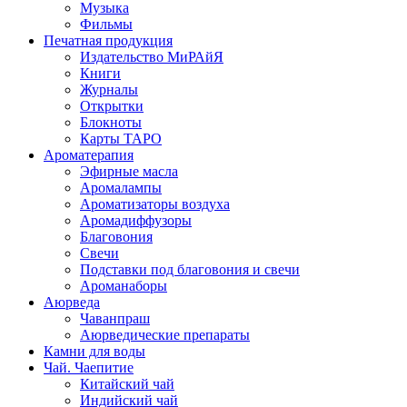
Музыка
Фильмы
Печатная продукция
Издательство МиРАйЯ
Книги
Журналы
Открытки
Блокноты
Карты ТАРО
Ароматерапия
Эфирные масла
Аромалампы
Ароматизаторы воздуха
Аромадиффузоры
Благовония
Свечи
Подставки под благовония и свечи
Ароманаборы
Аюрведа
Чаванпраш
Аюрведические препараты
Камни для воды
Чай. Чаепитие
Китайский чай
Индийский чай