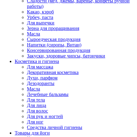
Сладости (мед, джемы, варенье, конфеты ручной
работы)
Какао, кэроб
Урбеч, паста
Для выпечки
Зерна для проращивания
Масла
Сыроедческая продукция
Напитки (сиропы, Витан)
Консервированная продукция
Закуски, здоровые чипсы, батончики
Косметика и гигиена
Для массажа
Декоративная косметика
Духи, парфюм
Дезодоранты
Масла
Лечебные бальзамы
Для тела
Для лица
Для волос
Для рук и ногтей
Для ног
Средства личной гигиены
Товары для йоги