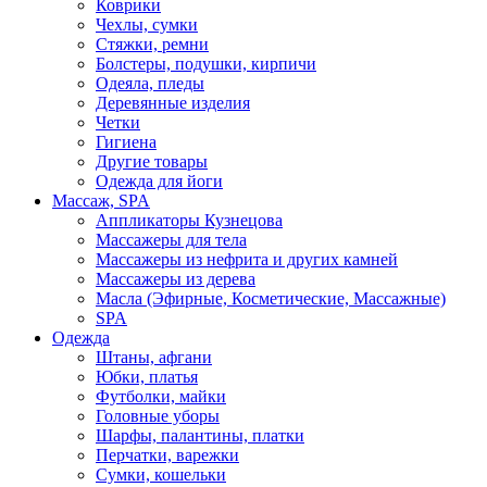
Коврики
Чехлы, сумки
Стяжки, ремни
Болстеры, подушки, кирпичи
Одеяла, пледы
Деревянные изделия
Четки
Гигиена
Другие товары
Одежда для йоги
Массаж, SPA
Аппликаторы Кузнецова
Массажеры для тела
Массажеры из нефрита и других камней
Массажеры из дерева
Масла (Эфирные, Косметические, Массажные)
SPA
Одежда
Штаны, афгани
Юбки, платья
Футболки, майки
Головные уборы
Шарфы, палантины, платки
Перчатки, варежки
Сумки, кошельки