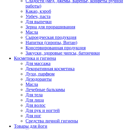
Сладости (мед, джемы, варенье, конфеты ручной
работы)
Какао, кэроб
Урбеч, паста
Для выпечки
Зерна для проращивания
Масла
Сыроедческая продукция
Напитки (сиропы, Витан)
Консервированная продукция
Закуски, здоровые чипсы, батончики
Косметика и гигиена
Для массажа
Декоративная косметика
Духи, парфюм
Дезодоранты
Масла
Лечебные бальзамы
Для тела
Для лица
Для волос
Для рук и ногтей
Для ног
Средства личной гигиены
Товары для йоги