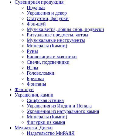
Сувенирная продукция
Подарки
Украшения и декор
Статуэтки, фигурки
Фэн-шуй
Музыка ветра, ловцы снов, подвески
Ритуальные предметы, янтры
Музыкальные инструменты
Минералы (Камни)
Руны
Биолокация и маятники
Свечи, подсвечники
Игры
Головоломки
Брелоки
Фонтаны
Фэн-шуй
Украшения, камни
Скифская Этника
Украшения из Индии и Непала
Украшения из натурального камня
Минералы (Камни)
Фигурки из камня
Медиатека. Диски
Издательство МиРАйЯ