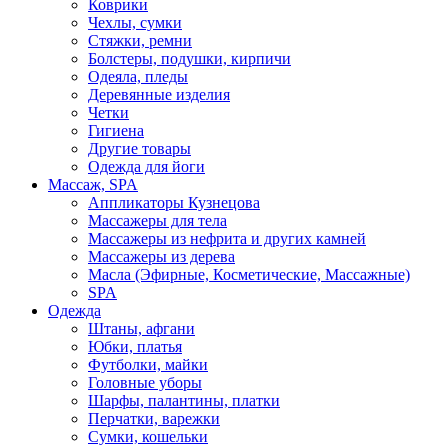
Коврики
Чехлы, сумки
Стяжки, ремни
Болстеры, подушки, кирпичи
Одеяла, пледы
Деревянные изделия
Четки
Гигиена
Другие товары
Одежда для йоги
Массаж, SPA
Аппликаторы Кузнецова
Массажеры для тела
Массажеры из нефрита и других камней
Массажеры из дерева
Масла (Эфирные, Косметические, Массажные)
SPA
Одежда
Штаны, афгани
Юбки, платья
Футболки, майки
Головные уборы
Шарфы, палантины, платки
Перчатки, варежки
Сумки, кошельки