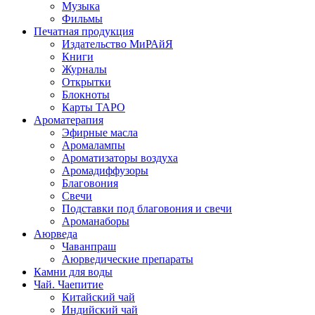
Музыка
Фильмы
Печатная продукция
Издательство МиРАйЯ
Книги
Журналы
Открытки
Блокноты
Карты ТАРО
Ароматерапия
Эфирные масла
Аромалампы
Ароматизаторы воздуха
Аромадиффузоры
Благовония
Свечи
Подставки под благовония и свечи
Ароманаборы
Аюрведа
Чаванпраш
Аюрведические препараты
Камни для воды
Чай. Чаепитие
Китайский чай
Индийский чай