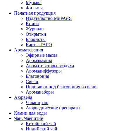
Музыка
Фильмы
Печатная продукция
Издательство МиРАйЯ
Книги
Журналы
Открытки
Блокноты
Карты ТАРО
Ароматерапия
Эфирные масла
Аромалампы
Ароматизаторы воздуха
Аромадиффузоры
Благовония
Свечи
Подставки под благовония и свечи
Ароманаборы
Аюрведа
Чаванпраш
Аюрведические препараты
Камни для воды
Чай. Чаепитие
Китайский чай
Индийский чай