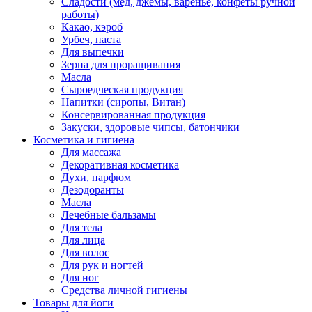
Сладости (мед, джемы, варенье, конфеты ручной
работы)
Какао, кэроб
Урбеч, паста
Для выпечки
Зерна для проращивания
Масла
Сыроедческая продукция
Напитки (сиропы, Витан)
Консервированная продукция
Закуски, здоровые чипсы, батончики
Косметика и гигиена
Для массажа
Декоративная косметика
Духи, парфюм
Дезодоранты
Масла
Лечебные бальзамы
Для тела
Для лица
Для волос
Для рук и ногтей
Для ног
Средства личной гигиены
Товары для йоги