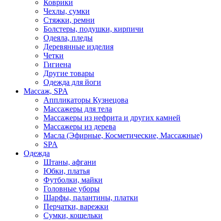
Коврики
Чехлы, сумки
Стяжки, ремни
Болстеры, подушки, кирпичи
Одеяла, пледы
Деревянные изделия
Четки
Гигиена
Другие товары
Одежда для йоги
Массаж, SPA
Аппликаторы Кузнецова
Массажеры для тела
Массажеры из нефрита и других камней
Массажеры из дерева
Масла (Эфирные, Косметические, Массажные)
SPA
Одежда
Штаны, афгани
Юбки, платья
Футболки, майки
Головные уборы
Шарфы, палантины, платки
Перчатки, варежки
Сумки, кошельки