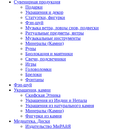
Сувенирная продукция
Подарки
Украшения и декор
Статуэтки, фигурки
Фэн-шуй
Музыка ветра, ловцы снов, подвески
Ритуальные предметы, янтры
Музыкальные инструменты
Минералы (Камни)
Руны
Биолокация и маятники
Свечи, подсвечники
Игры
Головоломки
Брелоки
Фонтаны
Фэн-шуй
Украшения, камни
Скифская Этника
Украшения из Индии и Непала
Украшения из натурального камня
Минералы (Камни)
Фигурки из камня
Медиатека. Диски
Издательство МиРАйЯ