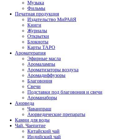
Музыка
Фильмы
Печатная продукция
Издательство МиРАйЯ
Книги
Журналы
Открытки
Блокноты
Карты ТАРО
Ароматерапия
Эфирные масла
Аромалампы
Ароматизаторы воздуха
Аромадиффузоры
Благовония
Свечи
Подставки под благовония и свечи
Ароманаборы
Аюрведа
Чаванпраш
Аюрведические препараты
Камни для воды
Чай. Чаепитие
Китайский чай
Индийский чай