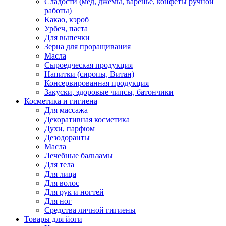
Сладости (мед, джемы, варенье, конфеты ручной
работы)
Какао, кэроб
Урбеч, паста
Для выпечки
Зерна для проращивания
Масла
Сыроедческая продукция
Напитки (сиропы, Витан)
Консервированная продукция
Закуски, здоровые чипсы, батончики
Косметика и гигиена
Для массажа
Декоративная косметика
Духи, парфюм
Дезодоранты
Масла
Лечебные бальзамы
Для тела
Для лица
Для волос
Для рук и ногтей
Для ног
Средства личной гигиены
Товары для йоги