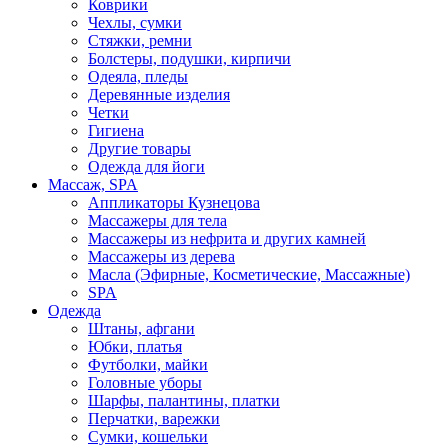
Коврики
Чехлы, сумки
Стяжки, ремни
Болстеры, подушки, кирпичи
Одеяла, пледы
Деревянные изделия
Четки
Гигиена
Другие товары
Одежда для йоги
Массаж, SPA
Аппликаторы Кузнецова
Массажеры для тела
Массажеры из нефрита и других камней
Массажеры из дерева
Масла (Эфирные, Косметические, Массажные)
SPA
Одежда
Штаны, афгани
Юбки, платья
Футболки, майки
Головные уборы
Шарфы, палантины, платки
Перчатки, варежки
Сумки, кошельки