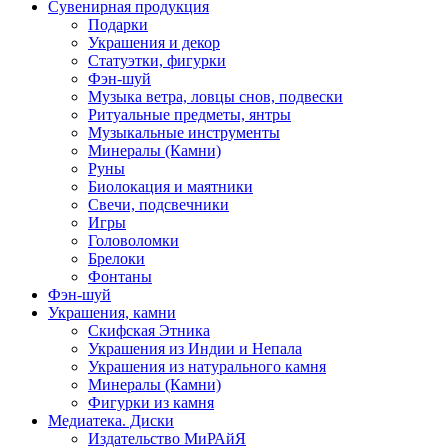
Сувенирная продукция
Подарки
Украшения и декор
Статуэтки, фигурки
Фэн-шуй
Музыка ветра, ловцы снов, подвески
Ритуальные предметы, янтры
Музыкальные инструменты
Минералы (Камни)
Руны
Биолокация и маятники
Свечи, подсвечники
Игры
Головоломки
Брелоки
Фонтаны
Фэн-шуй
Украшения, камни
Скифская Этника
Украшения из Индии и Непала
Украшения из натурального камня
Минералы (Камни)
Фигурки из камня
Медиатека. Диски
Издательство МиРАйЯ