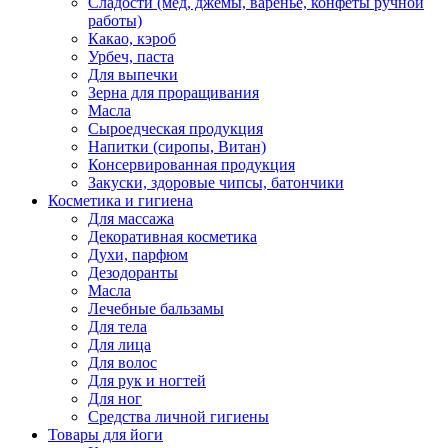
Сладости (мед, джемы, варенье, конфеты ручной
работы)
Какао, кэроб
Урбеч, паста
Для выпечки
Зерна для проращивания
Масла
Сыроедческая продукция
Напитки (сиропы, Витан)
Консервированная продукция
Закуски, здоровые чипсы, батончики
Косметика и гигиена
Для массажа
Декоративная косметика
Духи, парфюм
Дезодоранты
Масла
Лечебные бальзамы
Для тела
Для лица
Для волос
Для рук и ногтей
Для ног
Средства личной гигиены
Товары для йоги