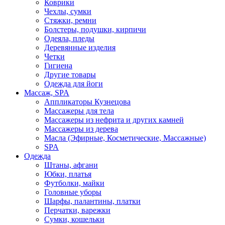
Коврики
Чехлы, сумки
Стяжки, ремни
Болстеры, подушки, кирпичи
Одеяла, пледы
Деревянные изделия
Четки
Гигиена
Другие товары
Одежда для йоги
Массаж, SPA
Аппликаторы Кузнецова
Массажеры для тела
Массажеры из нефрита и других камней
Массажеры из дерева
Масла (Эфирные, Косметические, Массажные)
SPA
Одежда
Штаны, афгани
Юбки, платья
Футболки, майки
Головные уборы
Шарфы, палантины, платки
Перчатки, варежки
Сумки, кошельки