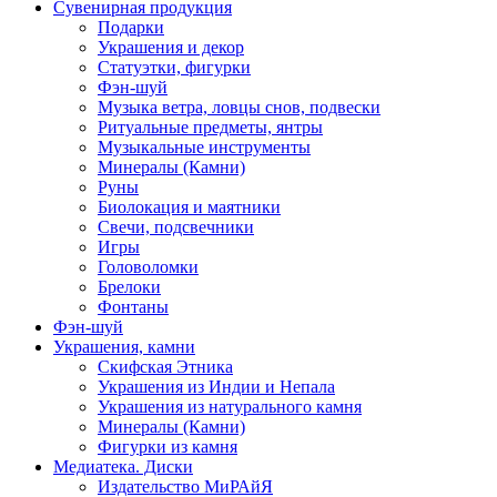
Сувенирная продукция
Подарки
Украшения и декор
Статуэтки, фигурки
Фэн-шуй
Музыка ветра, ловцы снов, подвески
Ритуальные предметы, янтры
Музыкальные инструменты
Минералы (Камни)
Руны
Биолокация и маятники
Свечи, подсвечники
Игры
Головоломки
Брелоки
Фонтаны
Фэн-шуй
Украшения, камни
Скифская Этника
Украшения из Индии и Непала
Украшения из натурального камня
Минералы (Камни)
Фигурки из камня
Медиатека. Диски
Издательство МиРАйЯ