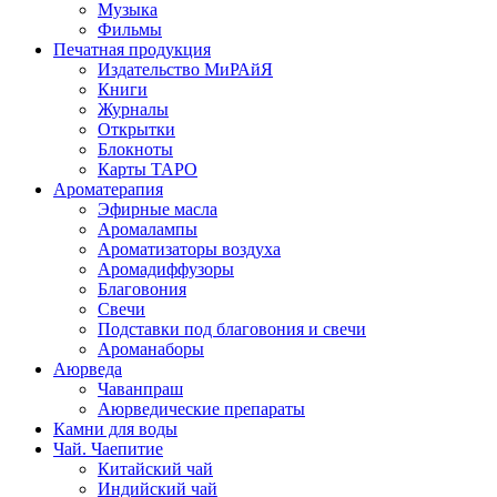
Музыка
Фильмы
Печатная продукция
Издательство МиРАйЯ
Книги
Журналы
Открытки
Блокноты
Карты ТАРО
Ароматерапия
Эфирные масла
Аромалампы
Ароматизаторы воздуха
Аромадиффузоры
Благовония
Свечи
Подставки под благовония и свечи
Ароманаборы
Аюрведа
Чаванпраш
Аюрведические препараты
Камни для воды
Чай. Чаепитие
Китайский чай
Индийский чай