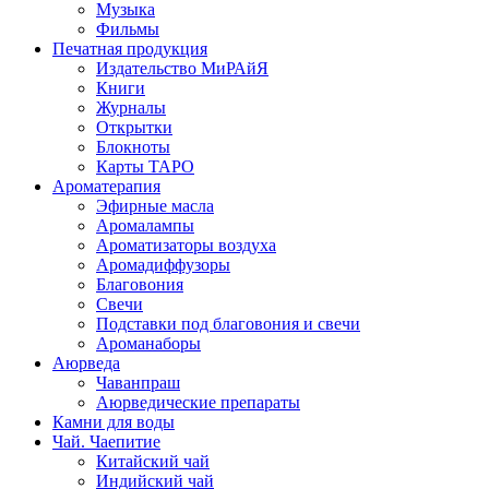
Музыка
Фильмы
Печатная продукция
Издательство МиРАйЯ
Книги
Журналы
Открытки
Блокноты
Карты ТАРО
Ароматерапия
Эфирные масла
Аромалампы
Ароматизаторы воздуха
Аромадиффузоры
Благовония
Свечи
Подставки под благовония и свечи
Ароманаборы
Аюрведа
Чаванпраш
Аюрведические препараты
Камни для воды
Чай. Чаепитие
Китайский чай
Индийский чай