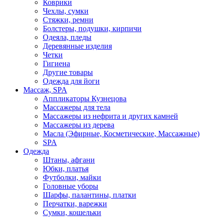
Коврики
Чехлы, сумки
Стяжки, ремни
Болстеры, подушки, кирпичи
Одеяла, пледы
Деревянные изделия
Четки
Гигиена
Другие товары
Одежда для йоги
Массаж, SPA
Аппликаторы Кузнецова
Массажеры для тела
Массажеры из нефрита и других камней
Массажеры из дерева
Масла (Эфирные, Косметические, Массажные)
SPA
Одежда
Штаны, афгани
Юбки, платья
Футболки, майки
Головные уборы
Шарфы, палантины, платки
Перчатки, варежки
Сумки, кошельки