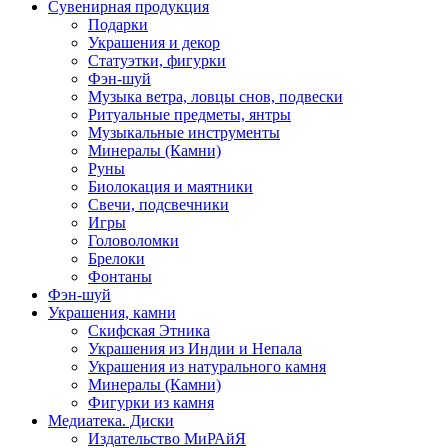
Сувенирная продукция
Подарки
Украшения и декор
Статуэтки, фигурки
Фэн-шуй
Музыка ветра, ловцы снов, подвески
Ритуальные предметы, янтры
Музыкальные инструменты
Минералы (Камни)
Руны
Биолокация и маятники
Свечи, подсвечники
Игры
Головоломки
Брелоки
Фонтаны
Фэн-шуй
Украшения, камни
Скифская Этника
Украшения из Индии и Непала
Украшения из натурального камня
Минералы (Камни)
Фигурки из камня
Медиатека. Диски
Издательство МиРАйЯ