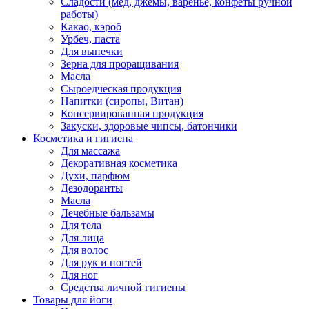
Сладости (мед, джемы, варенье, конфеты ручной
работы)
Какао, кэроб
Урбеч, паста
Для выпечки
Зерна для проращивания
Масла
Сыроедческая продукция
Напитки (сиропы, Витан)
Консервированная продукция
Закуски, здоровые чипсы, батончики
Косметика и гигиена
Для массажа
Декоративная косметика
Духи, парфюм
Дезодоранты
Масла
Лечебные бальзамы
Для тела
Для лица
Для волос
Для рук и ногтей
Для ног
Средства личной гигиены
Товары для йоги