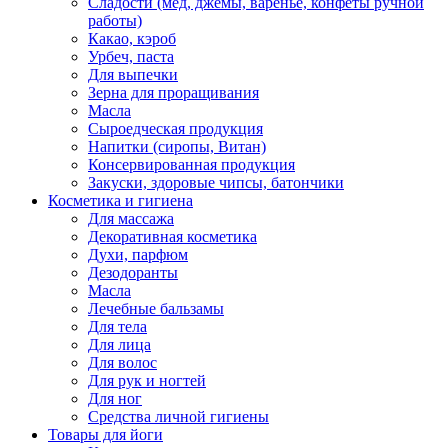
Сладости (мед, джемы, варенье, конфеты ручной
работы)
Какао, кэроб
Урбеч, паста
Для выпечки
Зерна для проращивания
Масла
Сыроедческая продукция
Напитки (сиропы, Витан)
Консервированная продукция
Закуски, здоровые чипсы, батончики
Косметика и гигиена
Для массажа
Декоративная косметика
Духи, парфюм
Дезодоранты
Масла
Лечебные бальзамы
Для тела
Для лица
Для волос
Для рук и ногтей
Для ног
Средства личной гигиены
Товары для йоги