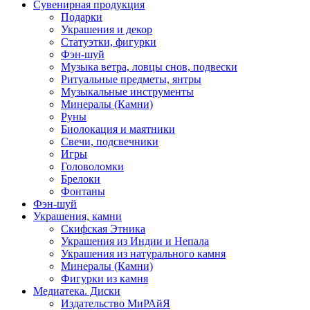
Сувенирная продукция
Подарки
Украшения и декор
Статуэтки, фигурки
Фэн-шуй
Музыка ветра, ловцы снов, подвески
Ритуальные предметы, янтры
Музыкальные инструменты
Минералы (Камни)
Руны
Биолокация и маятники
Свечи, подсвечники
Игры
Головоломки
Брелоки
Фонтаны
Фэн-шуй
Украшения, камни
Скифская Этника
Украшения из Индии и Непала
Украшения из натурального камня
Минералы (Камни)
Фигурки из камня
Медиатека. Диски
Издательство МиРАйЯ