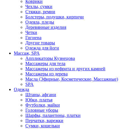
Коврики
Чехлы, сумки
Стяжки, ремни
Болстеры, подушки, кирпичи
Одеяла, пледы
Деревянные изделия
Четки
Гигиена
Другие товары
Одежда для йоги
Массаж, SPA
Аппликаторы Кузнецова
Массажеры для тела
Массажеры из нефрита и других камней
Массажеры из дерева
Масла (Эфирные, Косметические, Массажные)
SPA
Одежда
Штаны, афгани
Юбки, платья
Футболки, майки
Головные уборы
Шарфы, палантины, платки
Перчатки, варежки
Сумки, кошельки