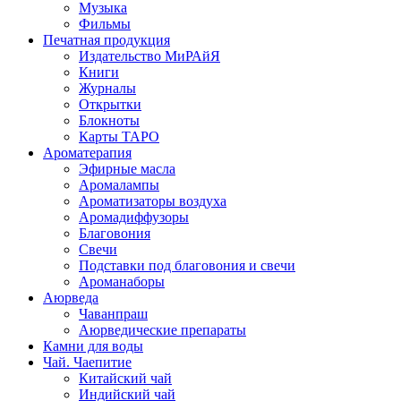
Музыка
Фильмы
Печатная продукция
Издательство МиРАйЯ
Книги
Журналы
Открытки
Блокноты
Карты ТАРО
Ароматерапия
Эфирные масла
Аромалампы
Ароматизаторы воздуха
Аромадиффузоры
Благовония
Свечи
Подставки под благовония и свечи
Ароманаборы
Аюрведа
Чаванпраш
Аюрведические препараты
Камни для воды
Чай. Чаепитие
Китайский чай
Индийский чай