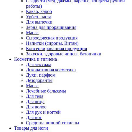
Сладости (мед, джемы, варенье, конфеты ручной
работы)
Какао, кэроб
Урбеч, паста
Для выпечки
Зерна для проращивания
Масла
Сыроедческая продукция
Напитки (сиропы, Витан)
Консервированная продукция
Закуски, здоровые чипсы, батончики
Косметика и гигиена
Для массажа
Декоративная косметика
Духи, парфюм
Дезодоранты
Масла
Лечебные бальзамы
Для тела
Для лица
Для волос
Для рук и ногтей
Для ног
Средства личной гигиены
Товары для йоги