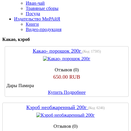
Иван-чай
Травяные сборы
Посуда
Издательство МиРАйЯ
Книги
Видео-продукция
Какао, кэроб
Какао- порошок 200г
(Код:
17595
)
Отзывов (0)
650.00 RUB
Дары Памира
Купить
Подробнее
Кэроб необжаренный 200г
(Код:
6246
)
Отзывов (0)