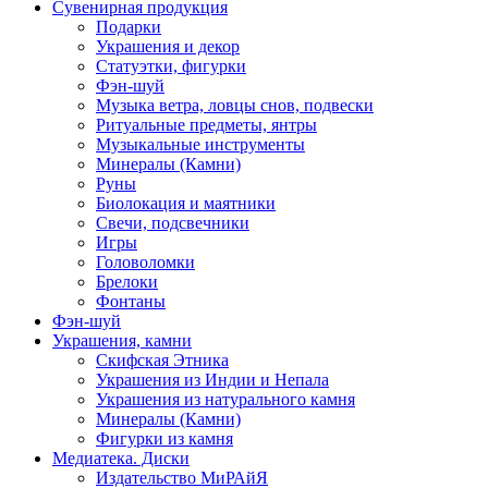
Сувенирная продукция
Подарки
Украшения и декор
Статуэтки, фигурки
Фэн-шуй
Музыка ветра, ловцы снов, подвески
Ритуальные предметы, янтры
Музыкальные инструменты
Минералы (Камни)
Руны
Биолокация и маятники
Свечи, подсвечники
Игры
Головоломки
Брелоки
Фонтаны
Фэн-шуй
Украшения, камни
Скифская Этника
Украшения из Индии и Непала
Украшения из натурального камня
Минералы (Камни)
Фигурки из камня
Медиатека. Диски
Издательство МиРАйЯ