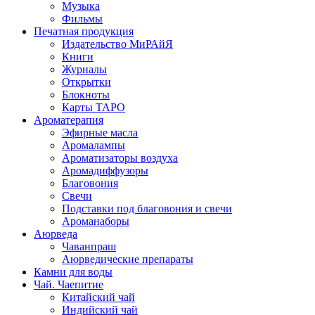
Музыка
Фильмы
Печатная продукция
Издательство МиРАйЯ
Книги
Журналы
Открытки
Блокноты
Карты ТАРО
Ароматерапия
Эфирные масла
Аромалампы
Ароматизаторы воздуха
Аромадиффузоры
Благовония
Свечи
Подставки под благовония и свечи
Ароманаборы
Аюрведа
Чаванпраш
Аюрведические препараты
Камни для воды
Чай. Чаепитие
Китайский чай
Индийский чай