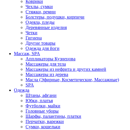
Коврики
Чехлы, сумки
Стяжки, ремни
Болстеры, подушки, кирпичи
Одеяла, пледы
Деревянные изделия
Четки
Гигиена
Другие товары
Одежда для йоги
Массаж, SPA
Аппликаторы Кузнецова
Массажеры для тела
Массажеры из нефрита и других камней
Массажеры из дерева
Масла (Эфирные, Косметические, Массажные)
SPA
Одежда
Штаны, афгани
Юбки, платья
Футболки, майки
Головные уборы
Шарфы, палантины, платки
Перчатки, варежки
Сумки, кошельки