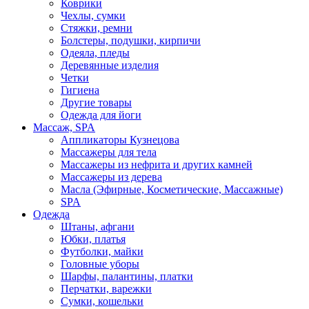
Коврики
Чехлы, сумки
Стяжки, ремни
Болстеры, подушки, кирпичи
Одеяла, пледы
Деревянные изделия
Четки
Гигиена
Другие товары
Одежда для йоги
Массаж, SPA
Аппликаторы Кузнецова
Массажеры для тела
Массажеры из нефрита и других камней
Массажеры из дерева
Масла (Эфирные, Косметические, Массажные)
SPA
Одежда
Штаны, афгани
Юбки, платья
Футболки, майки
Головные уборы
Шарфы, палантины, платки
Перчатки, варежки
Сумки, кошельки