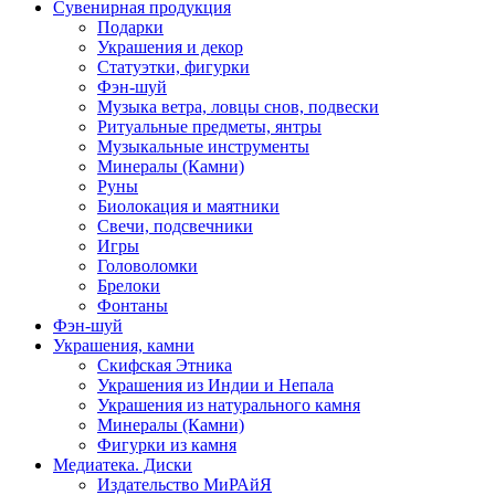
Сувенирная продукция
Подарки
Украшения и декор
Статуэтки, фигурки
Фэн-шуй
Музыка ветра, ловцы снов, подвески
Ритуальные предметы, янтры
Музыкальные инструменты
Минералы (Камни)
Руны
Биолокация и маятники
Свечи, подсвечники
Игры
Головоломки
Брелоки
Фонтаны
Фэн-шуй
Украшения, камни
Скифская Этника
Украшения из Индии и Непала
Украшения из натурального камня
Минералы (Камни)
Фигурки из камня
Медиатека. Диски
Издательство МиРАйЯ