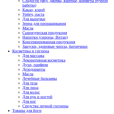
Сладости (мед, джемы, варенье, конфеты ручной
работы)
Какао, кэроб
Урбеч, паста
Для выпечки
Зерна для проращивания
Масла
Сыроедческая продукция
Напитки (сиропы, Витан)
Консервированная продукция
Закуски, здоровые чипсы, батончики
Косметика и гигиена
Для массажа
Декоративная косметика
Духи, парфюм
Дезодоранты
Масла
Лечебные бальзамы
Для тела
Для лица
Для волос
Для рук и ногтей
Для ног
Средства личной гигиены
Товары для йоги