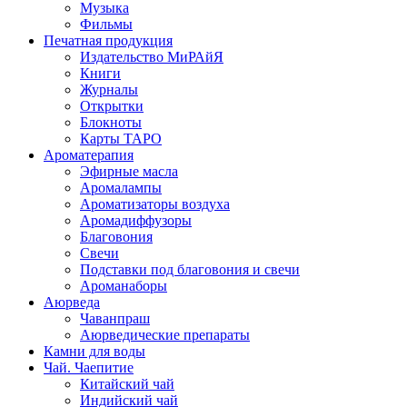
Музыка
Фильмы
Печатная продукция
Издательство МиРАйЯ
Книги
Журналы
Открытки
Блокноты
Карты ТАРО
Ароматерапия
Эфирные масла
Аромалампы
Ароматизаторы воздуха
Аромадиффузоры
Благовония
Свечи
Подставки под благовония и свечи
Ароманаборы
Аюрведа
Чаванпраш
Аюрведические препараты
Камни для воды
Чай. Чаепитие
Китайский чай
Индийский чай