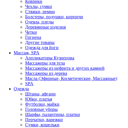
Коврики
Чехлы, сумки
Стяжки, ремни
Болстеры, подушки, кирпичи
Одеяла, пледы
Деревянные изделия
Четки
Гигиена
Другие товары
Одежда для йоги
Массаж, SPA
Аппликаторы Кузнецова
Массажеры для тела
Массажеры из нефрита и других камней
Массажеры из дерева
Масла (Эфирные, Косметические, Массажные)
SPA
Одежда
Штаны, афгани
Юбки, платья
Футболки, майки
Головные уборы
Шарфы, палантины, платки
Перчатки, варежки
Сумки, кошельки