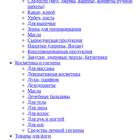
Сладости (мед, джемы, варенье, конфеты ручной
работы)
Какао, кэроб
Урбеч, паста
Для выпечки
Зерна для проращивания
Масла
Сыроедческая продукция
Напитки (сиропы, Витан)
Консервированная продукция
Закуски, здоровые чипсы, батончики
Косметика и гигиена
Для массажа
Декоративная косметика
Духи, парфюм
Дезодоранты
Масла
Лечебные бальзамы
Для тела
Для лица
Для волос
Для рук и ногтей
Для ног
Средства личной гигиены
Товары для йоги