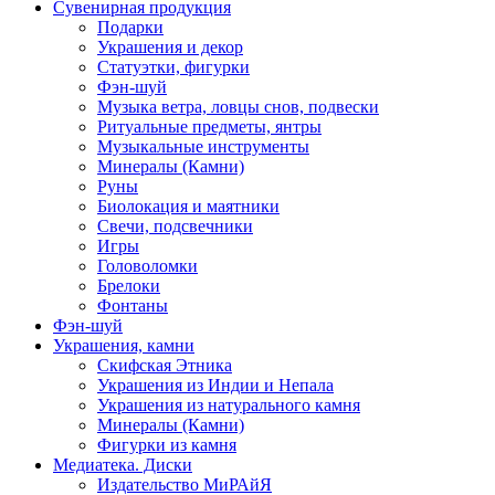
Сувенирная продукция
Подарки
Украшения и декор
Статуэтки, фигурки
Фэн-шуй
Музыка ветра, ловцы снов, подвески
Ритуальные предметы, янтры
Музыкальные инструменты
Минералы (Камни)
Руны
Биолокация и маятники
Свечи, подсвечники
Игры
Головоломки
Брелоки
Фонтаны
Фэн-шуй
Украшения, камни
Скифская Этника
Украшения из Индии и Непала
Украшения из натурального камня
Минералы (Камни)
Фигурки из камня
Медиатека. Диски
Издательство МиРАйЯ