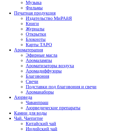
Музыка
Фильмы
Печатная продукция
Издательство МиРАйЯ
Книги
Журналы
Открытки
Блокноты
Карты ТАРО
Ароматерапия
Эфирные масла
Аромалампы
Ароматизаторы воздуха
Аромадиффузоры
Благовония
Свечи
Подставки под благовония и свечи
Ароманаборы
Аюрведа
Чаванпраш
Аюрведические препараты
Камни для воды
Чай. Чаепитие
Китайский чай
Индийский чай