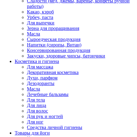
Сладости (мед, джемы, варенье, конфеты ручной
работы)
Какао, кэроб
Урбеч, паста
Для выпечки
Зерна для проращивания
Масла
Сыроедческая продукция
Напитки (сиропы, Витан)
Консервированная продукция
Закуски, здоровые чипсы, батончики
Косметика и гигиена
Для массажа
Декоративная косметика
Духи, парфюм
Дезодоранты
Масла
Лечебные бальзамы
Для тела
Для лица
Для волос
Для рук и ногтей
Для ног
Средства личной гигиены
Товары для йоги