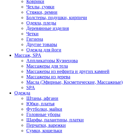
Коврики
Чехлы, сумки
Стяжки, ремни
Болстеры, подушки, кирпичи
Одеяла, пледы
Деревянные изделия
Четки
Гигиена
Другие товары
Одежда для йоги
Массаж, SPA
Аппликаторы Кузнецова
Массажеры для тела
Массажеры из нефрита и других камней
Массажеры из дерева
Масла (Эфирные, Косметические, Массажные)
SPA
Одежда
Штаны, афгани
Юбки, платья
Футболки, майки
Головные уборы
Шарфы, палантины, платки
Перчатки, варежки
Сумки, кошельки