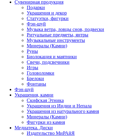
Сувенирная продукция
Подарки
Украшения и декор
Статуэтки, фигурки
Фэн-шуй
Музыка ветра, ловцы снов, подвески
Ритуальные предметы, янтры
Музыкальные инструменты
Минералы (Камни)
Руны
Биолокация и маятники
Свечи, подсвечники
Игры
Головоломки
Брелоки
Фонтаны
Фэн-шуй
Украшения, камни
Скифская Этника
Украшения из Индии и Непала
Украшения из натурального камня
Минералы (Камни)
Фигурки из камня
Медиатека. Диски
Издательство МиРАйЯ