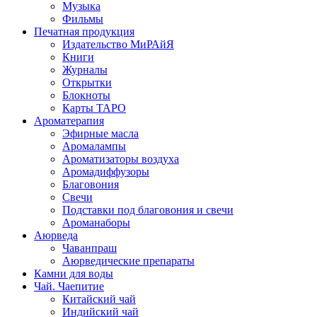
Музыка
Фильмы
Печатная продукция
Издательство МиРАйЯ
Книги
Журналы
Открытки
Блокноты
Карты ТАРО
Ароматерапия
Эфирные масла
Аромалампы
Ароматизаторы воздуха
Аромадиффузоры
Благовония
Свечи
Подставки под благовония и свечи
Ароманаборы
Аюрведа
Чаванпраш
Аюрведические препараты
Камни для воды
Чай. Чаепитие
Китайский чай
Индийский чай