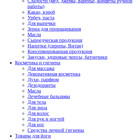
Сладости (мед, джемы, варенье, конфеты ручной
работы)
Какао, кэроб
Урбеч, паста
Для выпечки
Зерна для проращивания
Масла
Сыроедческая продукция
Напитки (сиропы, Витан)
Консервированная продукция
Закуски, здоровые чипсы, батончики
Косметика и гигиена
Для массажа
Декоративная косметика
Духи, парфюм
Дезодоранты
Масла
Лечебные бальзамы
Для тела
Для лица
Для волос
Для рук и ногтей
Для ног
Средства личной гигиены
Товары для йоги