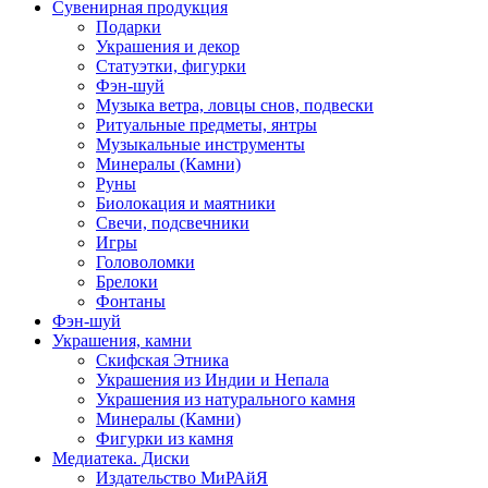
Сувенирная продукция
Подарки
Украшения и декор
Статуэтки, фигурки
Фэн-шуй
Музыка ветра, ловцы снов, подвески
Ритуальные предметы, янтры
Музыкальные инструменты
Минералы (Камни)
Руны
Биолокация и маятники
Свечи, подсвечники
Игры
Головоломки
Брелоки
Фонтаны
Фэн-шуй
Украшения, камни
Скифская Этника
Украшения из Индии и Непала
Украшения из натурального камня
Минералы (Камни)
Фигурки из камня
Медиатека. Диски
Издательство МиРАйЯ