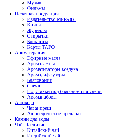
Музыка
Фильмы
Печатная продукция
Издательство МиРАйЯ
Книги
Журналы
Открытки
Блокноты
Карты ТАРО
Ароматерапия
Эфирные масла
Аромалампы
Ароматизаторы воздуха
Аромадиффузоры
Благовония
Свечи
Подставки под благовония и свечи
Ароманаборы
Аюрведа
Чаванпраш
Аюрведические препараты
Камни для воды
Чай. Чаепитие
Китайский чай
Индийский чай