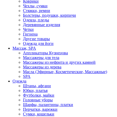
Коврики
Чехлы, сумки
Стяжки, ремни
Болстеры, подушки, кирпичи
Одеяла, пледы
Деревянные изделия
Четки
Гигиена
Другие товары
Одежда для йоги
Массаж, SPA
Аппликаторы Кузнецова
Массажеры для тела
Массажеры из нефрита и других камней
Массажеры из дерева
Масла (Эфирные, Косметические, Массажные)
SPA
Одежда
Штаны, афгани
Юбки, платья
Футболки, майки
Головные уборы
Шарфы, палантины, платки
Перчатки, варежки
Сумки, кошельки