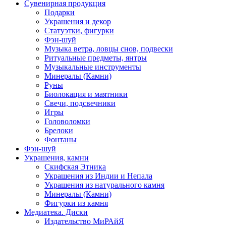
Сувенирная продукция
Подарки
Украшения и декор
Статуэтки, фигурки
Фэн-шуй
Музыка ветра, ловцы снов, подвески
Ритуальные предметы, янтры
Музыкальные инструменты
Минералы (Камни)
Руны
Биолокация и маятники
Свечи, подсвечники
Игры
Головоломки
Брелоки
Фонтаны
Фэн-шуй
Украшения, камни
Скифская Этника
Украшения из Индии и Непала
Украшения из натурального камня
Минералы (Камни)
Фигурки из камня
Медиатека. Диски
Издательство МиРАйЯ