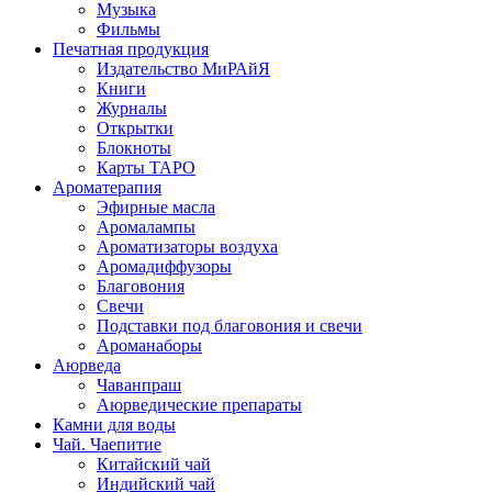
Музыка
Фильмы
Печатная продукция
Издательство МиРАйЯ
Книги
Журналы
Открытки
Блокноты
Карты ТАРО
Ароматерапия
Эфирные масла
Аромалампы
Ароматизаторы воздуха
Аромадиффузоры
Благовония
Свечи
Подставки под благовония и свечи
Ароманаборы
Аюрведа
Чаванпраш
Аюрведические препараты
Камни для воды
Чай. Чаепитие
Китайский чай
Индийский чай