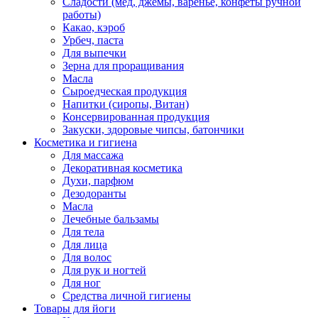
Сладости (мед, джемы, варенье, конфеты ручной
работы)
Какао, кэроб
Урбеч, паста
Для выпечки
Зерна для проращивания
Масла
Сыроедческая продукция
Напитки (сиропы, Витан)
Консервированная продукция
Закуски, здоровые чипсы, батончики
Косметика и гигиена
Для массажа
Декоративная косметика
Духи, парфюм
Дезодоранты
Масла
Лечебные бальзамы
Для тела
Для лица
Для волос
Для рук и ногтей
Для ног
Средства личной гигиены
Товары для йоги