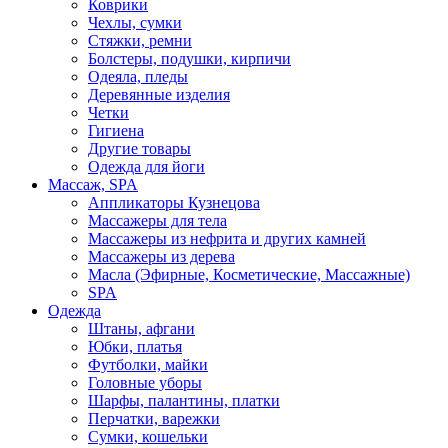
Коврики
Чехлы, сумки
Стяжки, ремни
Болстеры, подушки, кирпичи
Одеяла, пледы
Деревянные изделия
Четки
Гигиена
Другие товары
Одежда для йоги
Массаж, SPA
Аппликаторы Кузнецова
Массажеры для тела
Массажеры из нефрита и других камней
Массажеры из дерева
Масла (Эфирные, Косметические, Массажные)
SPA
Одежда
Штаны, афгани
Юбки, платья
Футболки, майки
Головные уборы
Шарфы, палантины, платки
Перчатки, варежки
Сумки, кошельки