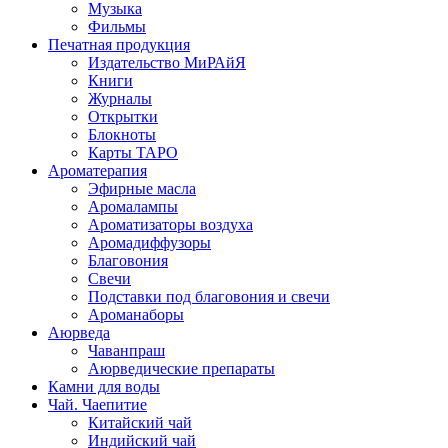
Музыка
Фильмы
Печатная продукция
Издательство МиРАйЯ
Книги
Журналы
Открытки
Блокноты
Карты ТАРО
Ароматерапия
Эфирные масла
Аромалампы
Ароматизаторы воздуха
Аромадиффузоры
Благовония
Свечи
Подставки под благовония и свечи
Ароманаборы
Аюрведа
Чаванпраш
Аюрведические препараты
Камни для воды
Чай. Чаепитие
Китайский чай
Индийский чай