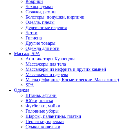
Коврики
Чехлы, сумки
Стяжки, ремни
Болстеры, подушки, кирпичи
Одеяла, пледы
Деревянные изделия
Четки
Гигиена
Другие товары
Одежда для йоги
Массаж, SPA
Аппликаторы Кузнецова
Массажеры для тела
Массажеры из нефрита и других камней
Массажеры из дерева
Масла (Эфирные, Косметические, Массажные)
SPA
Одежда
Штаны, афгани
Юбки, платья
Футболки, майки
Головные уборы
Шарфы, палантины, платки
Перчатки, варежки
Сумки, кошельки