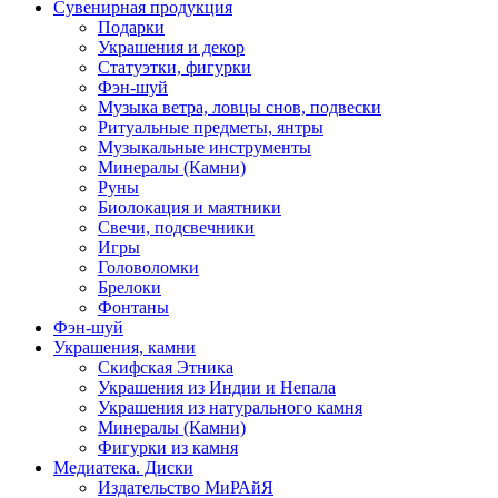
Сувенирная продукция
Подарки
Украшения и декор
Статуэтки, фигурки
Фэн-шуй
Музыка ветра, ловцы снов, подвески
Ритуальные предметы, янтры
Музыкальные инструменты
Минералы (Камни)
Руны
Биолокация и маятники
Свечи, подсвечники
Игры
Головоломки
Брелоки
Фонтаны
Фэн-шуй
Украшения, камни
Скифская Этника
Украшения из Индии и Непала
Украшения из натурального камня
Минералы (Камни)
Фигурки из камня
Медиатека. Диски
Издательство МиРАйЯ