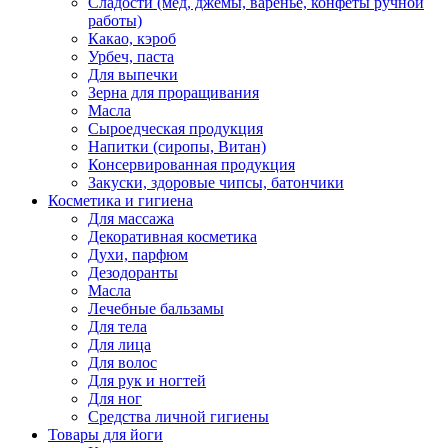
Сладости (мед, джемы, варенье, конфеты ручной
работы)
Какао, кэроб
Урбеч, паста
Для выпечки
Зерна для проращивания
Масла
Сыроедческая продукция
Напитки (сиропы, Витан)
Консервированная продукция
Закуски, здоровые чипсы, батончики
Косметика и гигиена
Для массажа
Декоративная косметика
Духи, парфюм
Дезодоранты
Масла
Лечебные бальзамы
Для тела
Для лица
Для волос
Для рук и ногтей
Для ног
Средства личной гигиены
Товары для йоги