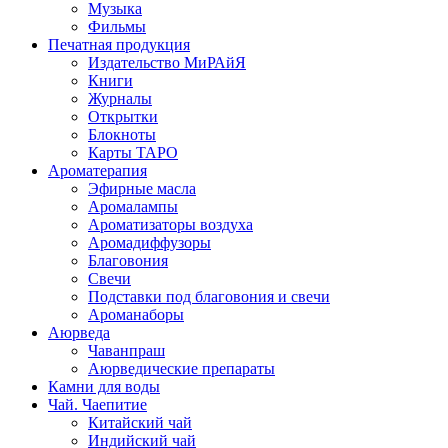
Музыка
Фильмы
Печатная продукция
Издательство МиРАйЯ
Книги
Журналы
Открытки
Блокноты
Карты ТАРО
Ароматерапия
Эфирные масла
Аромалампы
Ароматизаторы воздуха
Аромадиффузоры
Благовония
Свечи
Подставки под благовония и свечи
Ароманаборы
Аюрведа
Чаванпраш
Аюрведические препараты
Камни для воды
Чай. Чаепитие
Китайский чай
Индийский чай