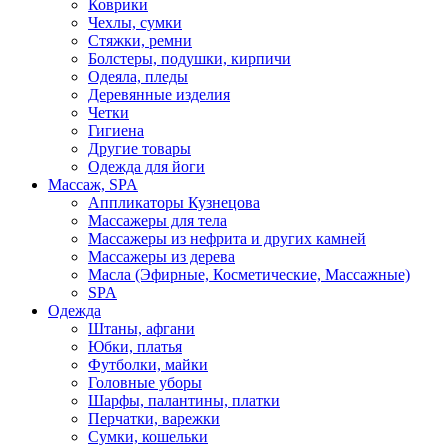
Коврики
Чехлы, сумки
Стяжки, ремни
Болстеры, подушки, кирпичи
Одеяла, пледы
Деревянные изделия
Четки
Гигиена
Другие товары
Одежда для йоги
Массаж, SPA
Аппликаторы Кузнецова
Массажеры для тела
Массажеры из нефрита и других камней
Массажеры из дерева
Масла (Эфирные, Косметические, Массажные)
SPA
Одежда
Штаны, афгани
Юбки, платья
Футболки, майки
Головные уборы
Шарфы, палантины, платки
Перчатки, варежки
Сумки, кошельки