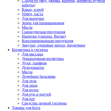
Сладости (мед, джемы, варенье, конфеты ручной
работы)
Какао, кэроб
Урбеч, паста
Для выпечки
Зерна для проращивания
Масла
Сыроедческая продукция
Напитки (сиропы, Витан)
Консервированная продукция
Закуски, здоровые чипсы, батончики
Косметика и гигиена
Для массажа
Декоративная косметика
Духи, парфюм
Дезодоранты
Масла
Лечебные бальзамы
Для тела
Для лица
Для волос
Для рук и ногтей
Для ног
Средства личной гигиены
Товары для йоги