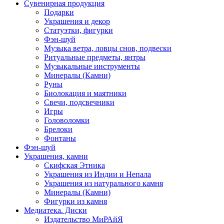
Сувенирная продукция
Подарки
Украшения и декор
Статуэтки, фигурки
Фэн-шуй
Музыка ветра, ловцы снов, подвески
Ритуальные предметы, янтры
Музыкальные инструменты
Минералы (Камни)
Руны
Биолокация и маятники
Свечи, подсвечники
Игры
Головоломки
Брелоки
Фонтаны
Фэн-шуй
Украшения, камни
Скифская Этника
Украшения из Индии и Непала
Украшения из натурального камня
Минералы (Камни)
Фигурки из камня
Медиатека. Диски
Издательство МиРАйЯ