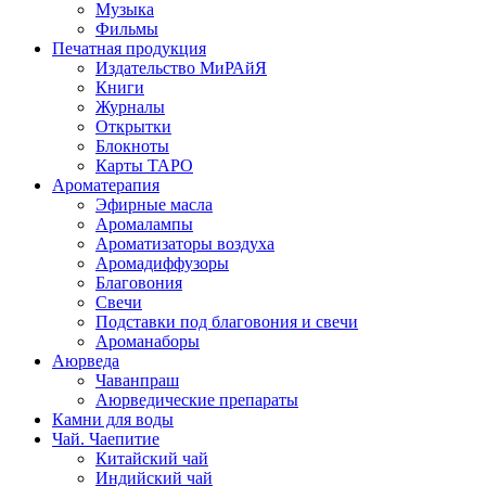
Музыка
Фильмы
Печатная продукция
Издательство МиРАйЯ
Книги
Журналы
Открытки
Блокноты
Карты ТАРО
Ароматерапия
Эфирные масла
Аромалампы
Ароматизаторы воздуха
Аромадиффузоры
Благовония
Свечи
Подставки под благовония и свечи
Ароманаборы
Аюрведа
Чаванпраш
Аюрведические препараты
Камни для воды
Чай. Чаепитие
Китайский чай
Индийский чай