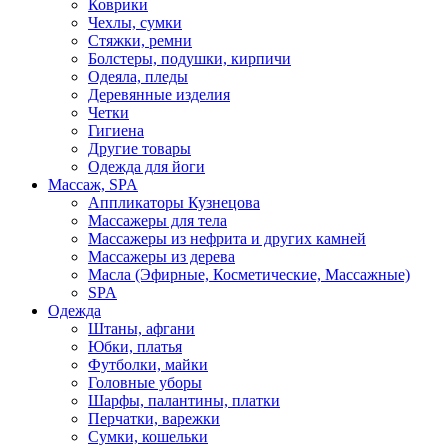
Коврики
Чехлы, сумки
Стяжки, ремни
Болстеры, подушки, кирпичи
Одеяла, пледы
Деревянные изделия
Четки
Гигиена
Другие товары
Одежда для йоги
Массаж, SPA
Аппликаторы Кузнецова
Массажеры для тела
Массажеры из нефрита и других камней
Массажеры из дерева
Масла (Эфирные, Косметические, Массажные)
SPA
Одежда
Штаны, афгани
Юбки, платья
Футболки, майки
Головные уборы
Шарфы, палантины, платки
Перчатки, варежки
Сумки, кошельки