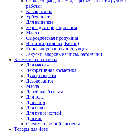
Сладости (мед, джемы, варенье, конфеты ручной
работы)
Какао, кэроб
Урбеч, паста
Для выпечки
Зерна для проращивания
Масла
Сыроедческая продукция
Напитки (сиропы, Витан)
Консервированная продукция
Закуски, здоровые чипсы, батончики
Косметика и гигиена
Для массажа
Декоративная косметика
Духи, парфюм
Дезодоранты
Масла
Лечебные бальзамы
Для тела
Для лица
Для волос
Для рук и ногтей
Для ног
Средства личной гигиены
Товары для йоги