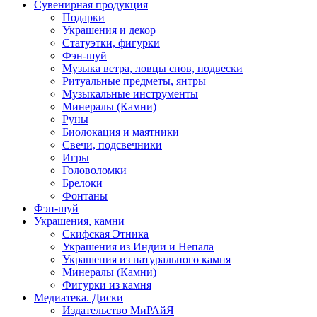
Сувенирная продукция
Подарки
Украшения и декор
Статуэтки, фигурки
Фэн-шуй
Музыка ветра, ловцы снов, подвески
Ритуальные предметы, янтры
Музыкальные инструменты
Минералы (Камни)
Руны
Биолокация и маятники
Свечи, подсвечники
Игры
Головоломки
Брелоки
Фонтаны
Фэн-шуй
Украшения, камни
Скифская Этника
Украшения из Индии и Непала
Украшения из натурального камня
Минералы (Камни)
Фигурки из камня
Медиатека. Диски
Издательство МиРАйЯ