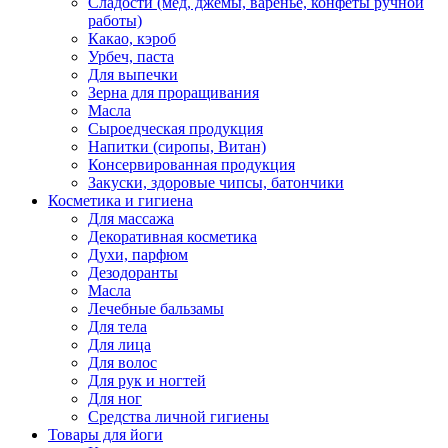
Сладости (мед, джемы, варенье, конфеты ручной
работы)
Какао, кэроб
Урбеч, паста
Для выпечки
Зерна для проращивания
Масла
Сыроедческая продукция
Напитки (сиропы, Витан)
Консервированная продукция
Закуски, здоровые чипсы, батончики
Косметика и гигиена
Для массажа
Декоративная косметика
Духи, парфюм
Дезодоранты
Масла
Лечебные бальзамы
Для тела
Для лица
Для волос
Для рук и ногтей
Для ног
Средства личной гигиены
Товары для йоги