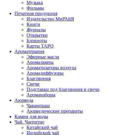
Музыка
Фильмы
Печатная продукция
Издательство МиРАйЯ
Книги
Журналы
Открытки
Блокноты
Карты ТАРО
Ароматерапия
Эфирные масла
Аромалампы
Ароматизаторы воздуха
Аромадиффузоры
Благовония
Свечи
Подставки под благовония и свечи
Ароманаборы
Аюрведа
Чаванпраш
Аюрведические препараты
Камни для воды
Чай. Чаепитие
Китайский чай
Индийский чай