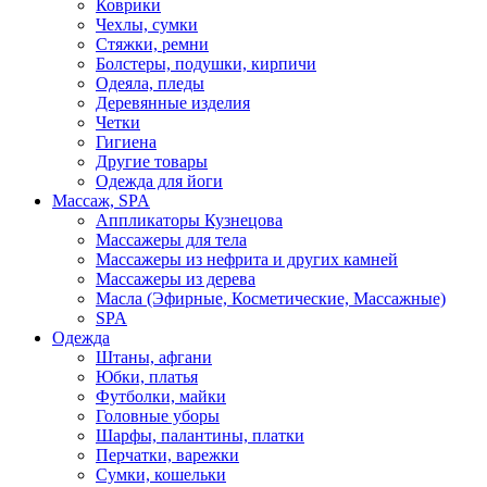
Коврики
Чехлы, сумки
Стяжки, ремни
Болстеры, подушки, кирпичи
Одеяла, пледы
Деревянные изделия
Четки
Гигиена
Другие товары
Одежда для йоги
Массаж, SPA
Аппликаторы Кузнецова
Массажеры для тела
Массажеры из нефрита и других камней
Массажеры из дерева
Масла (Эфирные, Косметические, Массажные)
SPA
Одежда
Штаны, афгани
Юбки, платья
Футболки, майки
Головные уборы
Шарфы, палантины, платки
Перчатки, варежки
Сумки, кошельки