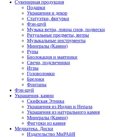
Сувенирная продукция
Подарки
Украшения и декор
Статуэтки, фигурки
Фэн-шуй
Музыка ветра, ловцы снов, подвески
Ритуальные предметы, янтры
Музыкальные инструменты
Минералы (Камни)
Руны
Биолокация и маятники
Свечи, подсвечники
Игры
Головоломки
Брелоки
Фонтаны
Фэн-шуй
Украшения, камни
Скифская Этника
Украшения из Индии и Непала
Украшения из натурального камня
Минералы (Камни)
Фигурки из камня
Медиатека. Диски
Издательство МиРАйЯ