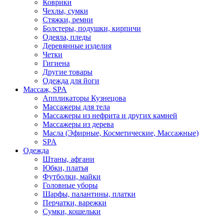
Коврики
Чехлы, сумки
Стяжки, ремни
Болстеры, подушки, кирпичи
Одеяла, пледы
Деревянные изделия
Четки
Гигиена
Другие товары
Одежда для йоги
Массаж, SPA
Аппликаторы Кузнецова
Массажеры для тела
Массажеры из нефрита и других камней
Массажеры из дерева
Масла (Эфирные, Косметические, Массажные)
SPA
Одежда
Штаны, афгани
Юбки, платья
Футболки, майки
Головные уборы
Шарфы, палантины, платки
Перчатки, варежки
Сумки, кошельки