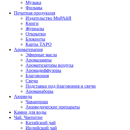
Музыка
Фильмы
Печатная продукция
Издательство МиРАйЯ
Книги
Журналы
Открытки
Блокноты
Карты ТАРО
Ароматерапия
Эфирные масла
Аромалампы
Ароматизаторы воздуха
Аромадиффузоры
Благовония
Свечи
Подставки под благовония и свечи
Ароманаборы
Аюрведа
Чаванпраш
Аюрведические препараты
Камни для воды
Чай. Чаепитие
Китайский чай
Индийский чай