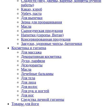
Сладости (мед, джемы, варенье, конфеты ручной
работы)
Какао, кэроб
Урбеч, паста
Для выпечки
Зерна для проращивания
Масла
Сыроедческая продукция
Напитки (сиропы, Витан)
Консервированная продукция
Закуски, здоровые чипсы, батончики
Косметика и гигиена
Для массажа
Декоративная косметика
Духи, парфюм
Дезодоранты
Масла
Лечебные бальзамы
Для тела
Для лица
Для волос
Для рук и ногтей
Для ног
Средства личной гигиены
Товары для йоги