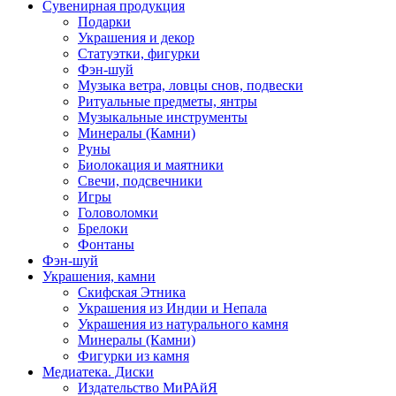
Сувенирная продукция
Подарки
Украшения и декор
Статуэтки, фигурки
Фэн-шуй
Музыка ветра, ловцы снов, подвески
Ритуальные предметы, янтры
Музыкальные инструменты
Минералы (Камни)
Руны
Биолокация и маятники
Свечи, подсвечники
Игры
Головоломки
Брелоки
Фонтаны
Фэн-шуй
Украшения, камни
Скифская Этника
Украшения из Индии и Непала
Украшения из натурального камня
Минералы (Камни)
Фигурки из камня
Медиатека. Диски
Издательство МиРАйЯ