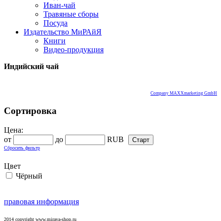
Иван-чай
Травяные сборы
Посуда
Издательство МиРАйЯ
Книги
Видео-продукция
Индийский чай
Company MAXXmarketing GmbH
Сортировка
Цена:
от
до
RUB
Сбросить фильтр
Цвет
Чёрный
правовая информация
2014 copyright www.miraya-shop.ru