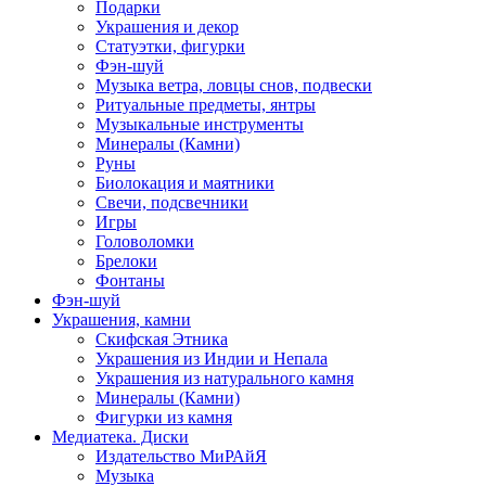
Подарки
Украшения и декор
Статуэтки, фигурки
Фэн-шуй
Музыка ветра, ловцы снов, подвески
Ритуальные предметы, янтры
Музыкальные инструменты
Минералы (Камни)
Руны
Биолокация и маятники
Свечи, подсвечники
Игры
Головоломки
Брелоки
Фонтаны
Фэн-шуй
Украшения, камни
Скифская Этника
Украшения из Индии и Непала
Украшения из натурального камня
Минералы (Камни)
Фигурки из камня
Медиатека. Диски
Издательство МиРАйЯ
Музыка