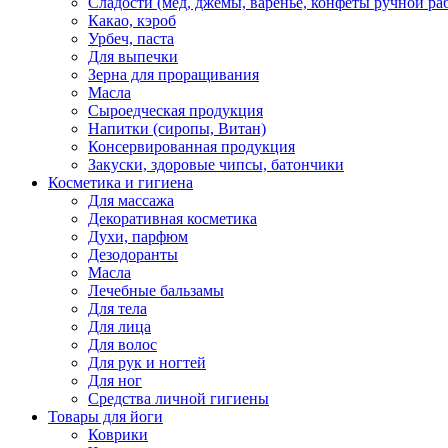
Сладости (мед, джемы, варенье, конфеты ручной ра
Какао, кэроб
Урбеч, паста
Для выпечки
Зерна для проращивания
Масла
Сыроедческая продукция
Напитки (сиропы, Витан)
Консервированная продукция
Закуски, здоровые чипсы, батончики
Косметика и гигиена
Для массажа
Декоративная косметика
Духи, парфюм
Дезодоранты
Масла
Лечебные бальзамы
Для тела
Для лица
Для волос
Для рук и ногтей
Для ног
Средства личной гигиены
Товары для йоги
Коврики