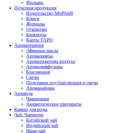
Фильмы
Печатная продукция
Издательство МиРАйЯ
Книги
Журналы
Открытки
Блокноты
Карты ТАРО
Ароматерапия
Эфирные масла
Аромалампы
Ароматизаторы воздуха
Аромадиффузоры
Благовония
Свечи
Подставки под благовония и свечи
Ароманаборы
Аюрведа
Чаванпраш
Аюрведические препараты
Камни для воды
Чай. Чаепитие
Китайский чай
Индийский чай
Иван-чай