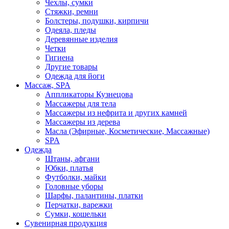
Чехлы, сумки
Стяжки, ремни
Болстеры, подушки, кирпичи
Одеяла, пледы
Деревянные изделия
Четки
Гигиена
Другие товары
Одежда для йоги
Массаж, SPA
Аппликаторы Кузнецова
Массажеры для тела
Массажеры из нефрита и других камней
Массажеры из дерева
Масла (Эфирные, Косметические, Массажные)
SPA
Одежда
Штаны, афгани
Юбки, платья
Футболки, майки
Головные уборы
Шарфы, палантины, платки
Перчатки, варежки
Сумки, кошельки
Сувенирная продукция