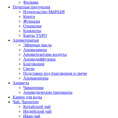
Фильмы
Печатная продукция
Издательство МиРАйЯ
Книги
Журналы
Открытки
Блокноты
Карты ТАРО
Ароматерапия
Эфирные масла
Аромалампы
Ароматизаторы воздуха
Аромадиффузоры
Благовония
Свечи
Подставки под благовония и свечи
Ароманаборы
Аюрведа
Чаванпраш
Аюрведические препараты
Камни для воды
Чай. Чаепитие
Китайский чай
Индийский чай
Иван-чай