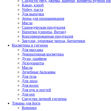
Сладости (мед, джемы, варенье, конфеты ручной ра
Какао, кэроб
Урбеч, паста
Для выпечки
Зерна для проращивания
Масла
Сыроедческая продукция
Напитки (сиропы, Витан)
Консервированная продукция
Закуски, здоровые чипсы, батончики
Косметика и гигиена
Для массажа
Декоративная косметика
Духи, парфюм
Дезодоранты
Масла
Лечебные бальзамы
Для тела
Для лица
Для волос
Для рук и ногтей
Для ног
Средства личной гигиены
Товары для йоги
Коврики