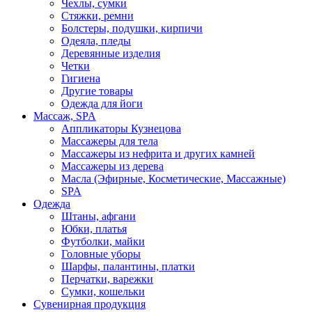
Чехлы, сумки
Стяжки, ремни
Болстеры, подушки, кирпичи
Одеяла, пледы
Деревянные изделия
Четки
Гигиена
Другие товары
Одежда для йоги
Массаж, SPA
Аппликаторы Кузнецова
Массажеры для тела
Массажеры из нефрита и других камней
Массажеры из дерева
Масла (Эфирные, Косметические, Массажные)
SPA
Одежда
Штаны, афгани
Юбки, платья
Футболки, майки
Головные уборы
Шарфы, палантины, платки
Перчатки, варежки
Сумки, кошельки
Сувенирная продукция