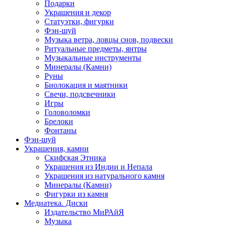
Подарки
Украшения и декор
Статуэтки, фигурки
Фэн-шуй
Музыка ветра, ловцы снов, подвески
Ритуальные предметы, янтры
Музыкальные инструменты
Минералы (Камни)
Руны
Биолокация и маятники
Свечи, подсвечники
Игры
Головоломки
Брелоки
Фонтаны
Фэн-шуй
Украшения, камни
Скифская Этника
Украшения из Индии и Непала
Украшения из натурального камня
Минералы (Камни)
Фигурки из камня
Медиатека. Диски
Издательство МиРАйЯ
Музыка