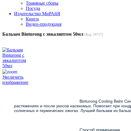
Травяные сборы
Посуда
Издательство МиРАйЯ
Книги
Видео-продукция
Бальзам Binturong с эвкалиптом 50мл
(Код:
16737
)
Увеличить
изображение
							Binturong Cooling Balm Синий охлаждающий бальзам с эвкалиптом. Обладает выраженным охлаждающим действием. Эффективен при травмах, 
растяжениях и после укосов насекомых. Помогает при хонд
солнечных и термических ожогах. Лучший бальзам из бальз
							Способ применения