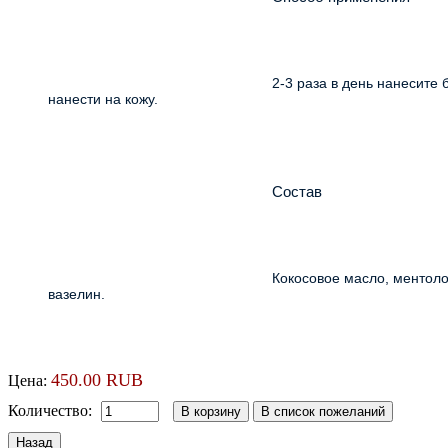
							2-3 раза в день нанесите бальзам на чистую поверхность и массируйте до полного впитывания. Бальзам после укусов равномерно, тонким слоем 
нанести на кожу.
							Состав
							Кокосовое масло, ментоловое масло, эвкалиптовое масло, гвоздичное масло, масло ши, масло корицы, масло перечной мяты, ментол кристаллический, 
вазелин.
450.00 RUB
Цена:
Количество: