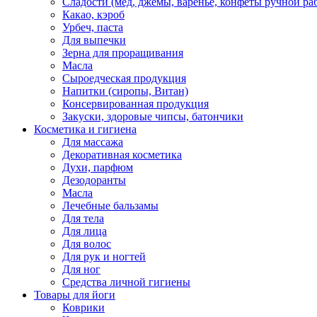
Сладости (мед, джемы, варенье, конфеты ручной ра
Какао, кэроб
Урбеч, паста
Для выпечки
Зерна для проращивания
Масла
Сыроедческая продукция
Напитки (сиропы, Витан)
Консервированная продукция
Закуски, здоровые чипсы, батончики
Косметика и гигиена
Для массажа
Декоративная косметика
Духи, парфюм
Дезодоранты
Масла
Лечебные бальзамы
Для тела
Для лица
Для волос
Для рук и ногтей
Для ног
Средства личной гигиены
Товары для йоги
Коврики