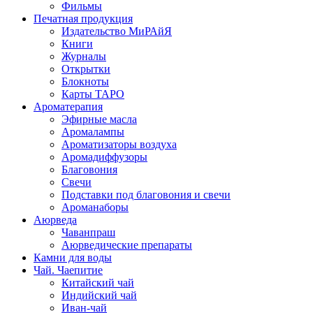
Фильмы
Печатная продукция
Издательство МиРАйЯ
Книги
Журналы
Открытки
Блокноты
Карты ТАРО
Ароматерапия
Эфирные масла
Аромалампы
Ароматизаторы воздуха
Аромадиффузоры
Благовония
Свечи
Подставки под благовония и свечи
Ароманаборы
Аюрведа
Чаванпраш
Аюрведические препараты
Камни для воды
Чай. Чаепитие
Китайский чай
Индийский чай
Иван-чай