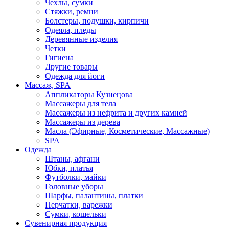
Чехлы, сумки
Стяжки, ремни
Болстеры, подушки, кирпичи
Одеяла, пледы
Деревянные изделия
Четки
Гигиена
Другие товары
Одежда для йоги
Массаж, SPA
Аппликаторы Кузнецова
Массажеры для тела
Массажеры из нефрита и других камней
Массажеры из дерева
Масла (Эфирные, Косметические, Массажные)
SPA
Одежда
Штаны, афгани
Юбки, платья
Футболки, майки
Головные уборы
Шарфы, палантины, платки
Перчатки, варежки
Сумки, кошельки
Сувенирная продукция