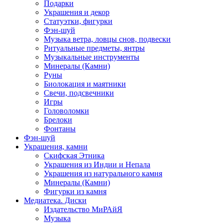
Подарки
Украшения и декор
Статуэтки, фигурки
Фэн-шуй
Музыка ветра, ловцы снов, подвески
Ритуальные предметы, янтры
Музыкальные инструменты
Минералы (Камни)
Руны
Биолокация и маятники
Свечи, подсвечники
Игры
Головоломки
Брелоки
Фонтаны
Фэн-шуй
Украшения, камни
Скифская Этника
Украшения из Индии и Непала
Украшения из натурального камня
Минералы (Камни)
Фигурки из камня
Медиатека. Диски
Издательство МиРАйЯ
Музыка