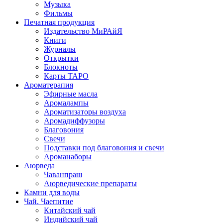
Музыка
Фильмы
Печатная продукция
Издательство МиРАйЯ
Книги
Журналы
Открытки
Блокноты
Карты ТАРО
Ароматерапия
Эфирные масла
Аромалампы
Ароматизаторы воздуха
Аромадиффузоры
Благовония
Свечи
Подставки под благовония и свечи
Ароманаборы
Аюрведа
Чаванпраш
Аюрведические препараты
Камни для воды
Чай. Чаепитие
Китайский чай
Индийский чай