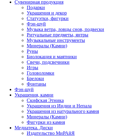
Сувенирная продукция
Подарки
Украшения и декор
Статуэтки, фигурки
Фэн-шуй
Музыка ветра, ловцы снов, подвески
Ритуальные предметы, янтры
Музыкальные инструменты
Минералы (Камни)
Руны
Биолокация и маятники
Свечи, подсвечники
Игры
Головоломки
Брелоки
Фонтаны
Фэн-шуй
Украшения, камни
Скифская Этника
Украшения из Индии и Непала
Украшения из натурального камня
Минералы (Камни)
Фигурки из камня
Медиатека. Диски
Издательство МиРАйЯ