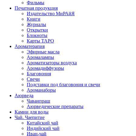
Фильмы
Печатная продукция
Издательство МиРАйЯ
Книги
Журналы
Открытки
Блокноты
Карты ТАРО
Ароматерапия
Эфирные масла
Аромалампы
Ароматизаторы воздуха
Аромадиффузоры
Благовония
Свечи
Подставки под благовония и свечи
Ароманаборы
Аюрведа
Чаванпраш
Аюрведические препараты
Камни для воды
Чай. Чаепитие
Китайский чай
Индийский чай
Иван-чай