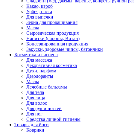
Сладости (мед, джемы, варенье, конфеты ручной ра
Какао, кэроб
Урбеч, паста
Для выпечки
Зерна для проращивания
Масла
Сыроедческая продукция
Напитки (сиропы, Витан)
Консервированная продукция
Закуски, здоровые чипсы, батончики
Косметика и гигиена
Для массажа
Декоративная косметика
Духи, парфюм
Дезодоранты
Масла
Лечебные бальзамы
Для тела
Для лица
Для волос
Для рук и ногтей
Для ног
Средства личной гигиены
Товары для йоги
Коврики