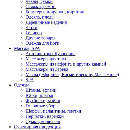
Чехлы, сумки
Стяжки, ремни
Болстеры, подушки, кирпичи
Одеяла, пледы
Деревянные изделия
Четки
Гигиена
Другие товары
Одежда для йоги
Массаж, SPA
Аппликаторы Кузнецова
Массажеры для тела
Массажеры из нефрита и других камней
Массажеры из дерева
Масла (Эфирные, Косметические, Массажные)
SPA
Одежда
Штаны, афгани
Юбки, платья
Футболки, майки
Головные уборы
Шарфы, палантины, платки
Перчатки, варежки
Сумки, кошельки
Сувенирная продукция