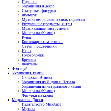
Подарки
Украшения и декор
Статуэтки, фигурки
Фэн-шуй
Музыка ветра, ловцы снов, подвески
Ритуальные предметы, янтры
Музыкальные инструменты
Минералы (Камни)
Руны
Биолокация и маятники
Свечи, подсвечники
Игры
Головоломки
Брелоки
Фонтаны
Фэн-шуй
Украшения, камни
Скифская Этника
Украшения из Индии и Непала
Украшения из натурального камня
Минералы (Камни)
Фигурки из камня
Медиатека. Диски
Издательство МиРАйЯ
Музыка