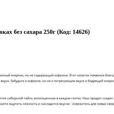
вках без сахара 250г
(Код:
14626
)
полный энергии, но не содержащий кофеина. Этот напиток появился благо
вкуса. Забудьте о кофеине, но не о потрясающем вкусе и бодрящей энерг
бъятия сибирской тайги, воплощенные в каждом глотке. Наш продукт созда
ожете ощутить нежность и насладится вкусом - освежитесь для новых све