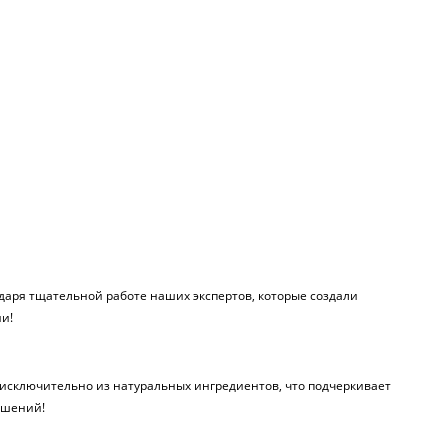
даря тщательной работе наших экспертов, которые создали
ии!
н исключительно из натуральных ингредиентов, что подчеркивает
ршений!